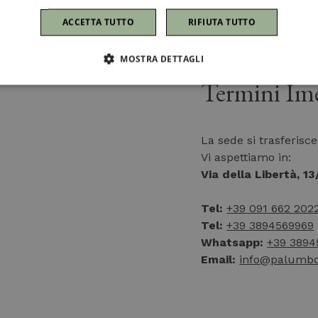
ACCETTA TUTTO
RIFIUTA TUTTO
MOSTRA DETTAGLI
Termini Im
La sede si trasferisc
Vi aspettiamo in:
Via della Libertà, 1
Tel:
+39 091 662 202
Tel:
+39 3894569969
Whatsapp:
+39 3894
Email:
info@palumboe