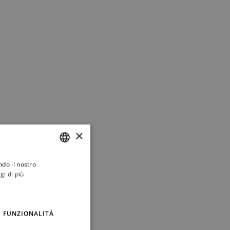
×
ndo il nostro
ITALIAN
gi di più
ENGLISH
FUNZIONALITÀ