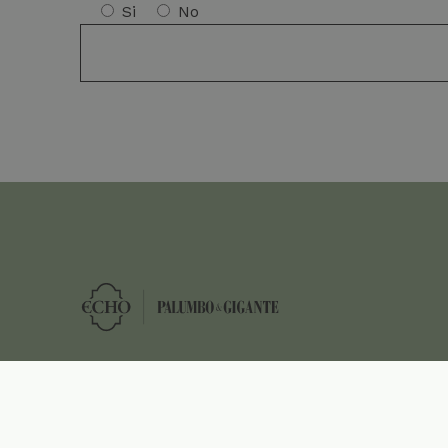
Si
No
Palumbo & Gigante S.r.l.
P.IVA 05015690828