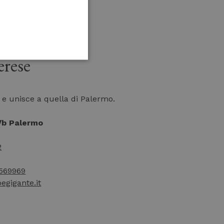
erese
e e unisce a quella di Palermo.
3/b Palermo
2
569969
gigante.it