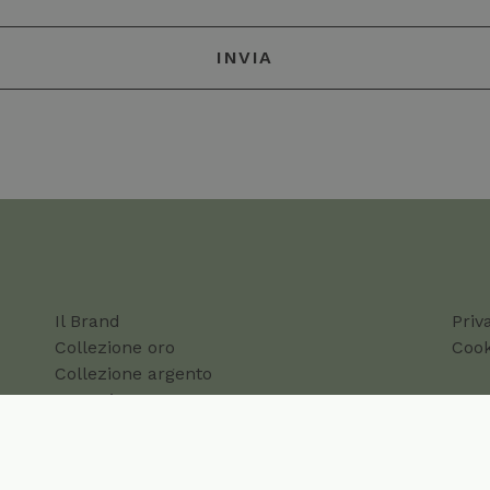
Il Brand
Priv
Collezione oro
Cook
Collezione argento
Magazine
Contatti