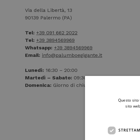
Via della Libertà, 13
90139 Palermo (PA)
Tel:
+39 091 662 2022
Tel:
+39 3894569969
Whatsapp:
+39 3894569969
Email:
info@palumboegigante.it
Lunedì:
16:30 – 20:00
Martedì – Sabato:
09:30 – 13:00 / 16:30 – 20:
Domenica:
Giorno di chiusura
Questo sito 
sito web
STRETTAM